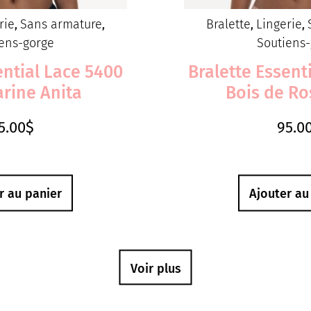
rie
Sans armature
Bralette
Lingerie
,
,
,
,
ens-gorge
Soutiens
ential Lace 5400
Bralette Essent
rine Anita
Bois de Ro
5.00
$
95.0
r au panier
Ajouter au
Voir plus