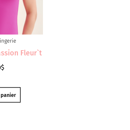
ingerie
ssion Fleur`t
0
$
 panier