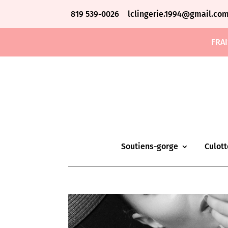
819 539-0026
lclingerie.1994@gmail.co
FRAI
Soutiens-gorge
Culott