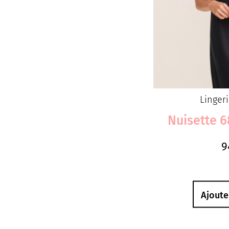
Linger
Nuisette 6
9
Ajoute