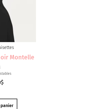
isettes
Noir Montelle
l
ustables
0
$
 panier