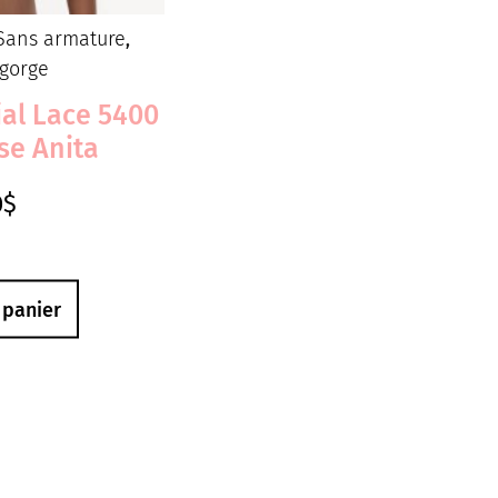
Sans armature
,
-gorge
ial Lace 5400
se Anita
0
$
 panier