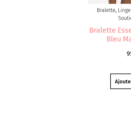
Bralette
Linge
,
Souti
Bralette Ess
Bleu Ma
9
Ajoute