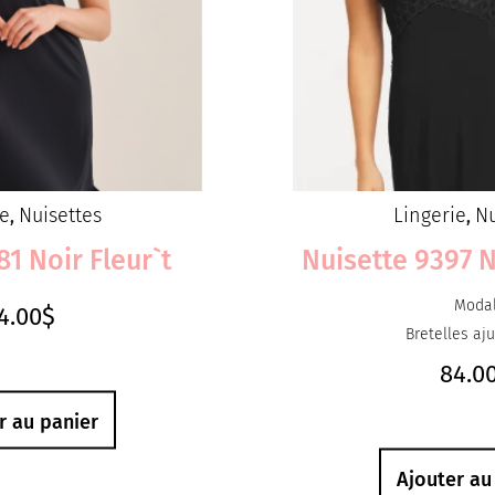
ie
Nuisettes
Lingerie
Nu
,
,
81 Noir Fleur`t
Nuisette 9397 
Moda
4.00
$
Bretelles aj
84.0
r au panier
Ajouter au