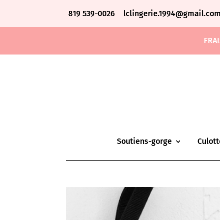
819 539-0026
lclingerie.1994@gmail.co
FRAI
Soutiens-gorge
Culott