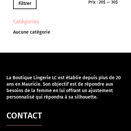
Prix
Prix
Prix :
20$
—
30$
Filtrer
min
max
Catégories
Aucune catégorie
La Boutique Lingerie LC est établie depuis plus de 20
ans en Mauricie. Son objectif est de répondre aux
besoins de la femme en lui offrant un ajustement
personnalisé qui répondra à sa silhouette.
CONTACT