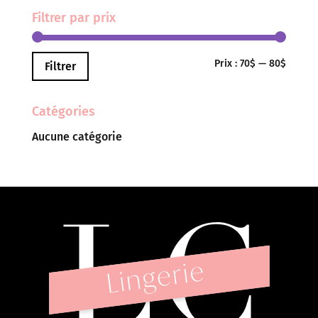
Filtrer par prix
Prix
Prix
Prix :
70$
—
80$
Filtrer
min
max
Catégories
Aucune catégorie