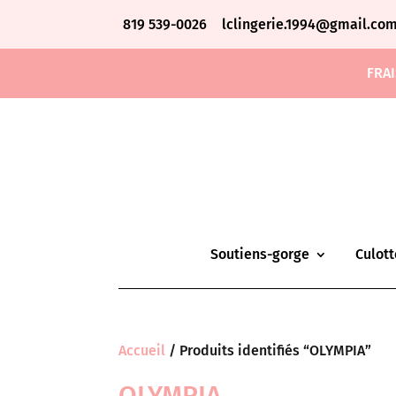
819 539-0026
lclingerie.1994@gmail.co
FRAI
Soutiens-gorge
Culott
Accueil
/ Produits identifiés “OLYMPIA”
OLYMPIA