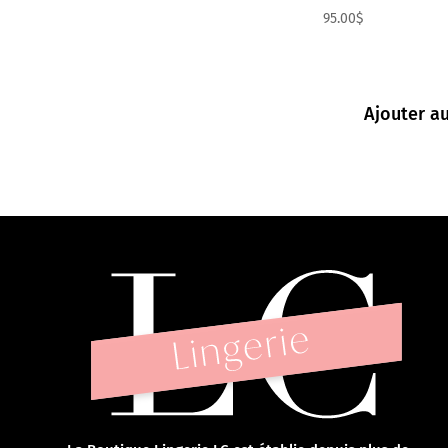
95.00
$
Ajouter a