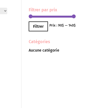
Filtrer par prix
Prix
Prix
Prix :
90$
—
140$
Filtrer
min
max
Catégories
Aucune catégorie