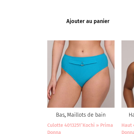
Ajouter au panier
Bas
Maillots de bain
H
,
Culotte 4013251″Kochi » Prima
Haut 
Donna
Donn