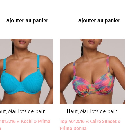
Ajouter au panier
Ajouter au panier
aut
Maillots de bain
Haut
Maillots de bain
,
,
4013216 « Kochi » Prima
Top 4012516 « Cairo Sunset »
a
Prima Donna