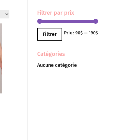
Filtrer par prix
Prix
Prix
Prix :
90$
—
190$
Filtrer
min
max
Catégories
Aucune catégorie