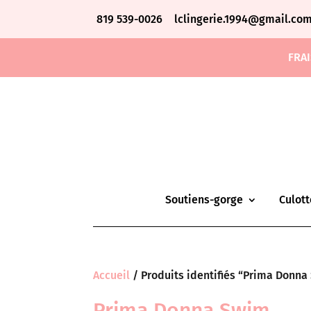
819 539-0026
lclingerie.1994@gmail.co
FRAI
Soutiens-gorge
Culott
Accueil
/ Produits identifiés “Prima Donn
Prima Donna Swim