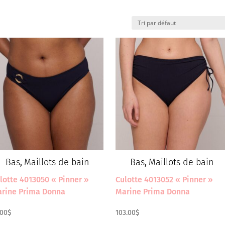
Bas
Maillots de bain
Bas
Maillots de bain
,
,
lotte 4013050 « Pinner »
Culotte 4013052 « Pinner »
rine Prima Donna
Marine Prima Donna
.00
$
103.00
$