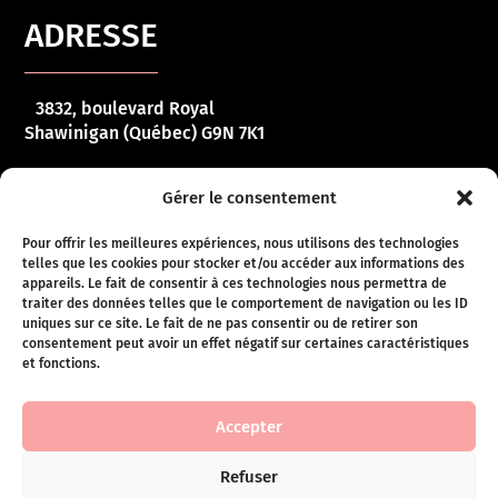
ADRESSE
3832, boulevard Royal
Shawinigan (Québec) G9N 7K1
HORAIRE
Gérer le consentement
Pour offrir les meilleures expériences, nous utilisons des technologies
telles que les cookies pour stocker et/ou accéder aux informations des
Lundi – vendredi :
10 h 00 – 17 h 00
appareils. Le fait de consentir à ces technologies nous permettra de
traiter des données telles que le comportement de navigation ou les ID
Samedi :
10 h 00 – 16 h 00
uniques sur ce site. Le fait de ne pas consentir ou de retirer son
consentement peut avoir un effet négatif sur certaines caractéristiques
Dimanche :
Fermé
et fonctions.
Conditions de ventes
Accepter
Refuser