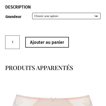
DESCRIPTION
Grandeur
quantité
Ajouter au panier
de
Culotte
0542511
Prima
PRODUITS APPARENTÉS
Donna
Produits similaires
Twist