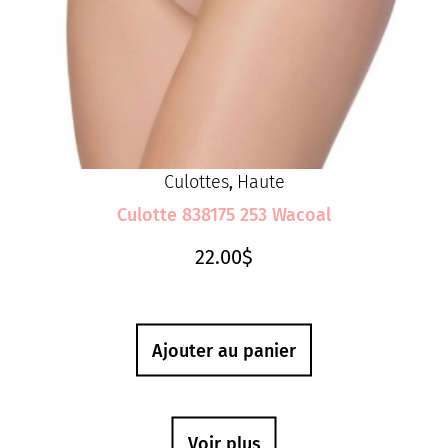
Culottes
Haute
,
Culotte 838175 253 Wacoal
22.00
$
Ajouter au panier
Voir plus