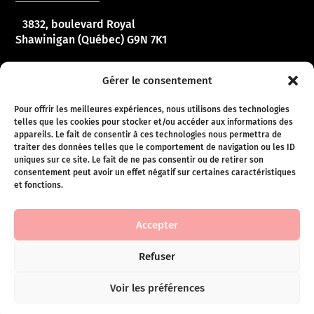
3832, boulevard Royal
Shawinigan (Québec) G9N 7K1
HORAIRE
Gérer le consentement
Pour offrir les meilleures expériences, nous utilisons des technologies
telles que les cookies pour stocker et/ou accéder aux informations des
Lundi – vendredi :
10 h 00 – 17 h 00
appareils. Le fait de consentir à ces technologies nous permettra de
traiter des données telles que le comportement de navigation ou les ID
Samedi :
10 h 00 – 16 h 00
uniques sur ce site. Le fait de ne pas consentir ou de retirer son
consentement peut avoir un effet négatif sur certaines caractéristiques
Dimanche :
Fermé
et fonctions.
Conditions de ventes
Accepter
Refuser
Copyright © Lingerie LC, 2020 – tous droits réservés |
Voir les préférences
Développé par Triade