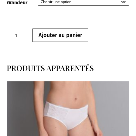
Grandeur
quantité
Ajouter au panier
de
Culotte
0562126
Noir
PRODUITS APPARENTÉS
Madison
Produits similaires
Prima
Donna