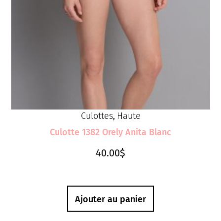
Culottes
Haute
,
Culotte 1382 Orely Anita Blanc
40.00
$
Ajouter au panier