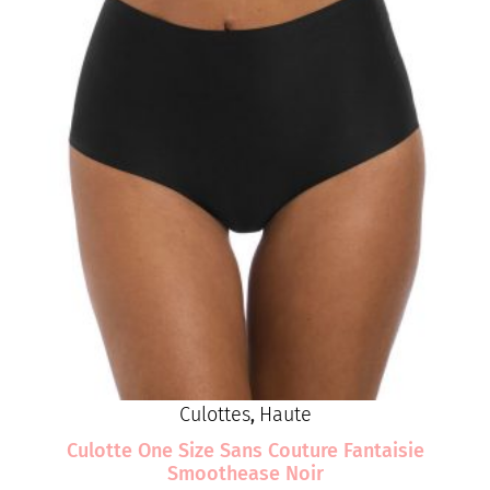
Culottes
Haute
,
Culotte One Size Sans Couture Fantaisie
Smoothease Noir