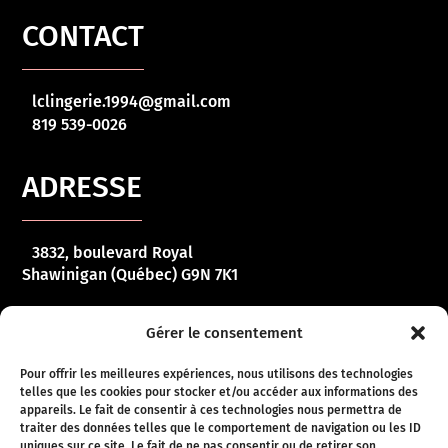
CONTACT
lclingerie.1994@gmail.com
819 539-0026
ADRESSE
3832, boulevard Royal
Shawinigan (Québec) G9N 7K1
HORAIRE
Gérer le consentement
Pour offrir les meilleures expériences, nous utilisons des technologies
telles que les cookies pour stocker et/ou accéder aux informations des
Lundi – vendredi :
10 h 00 – 17 h 00
appareils. Le fait de consentir à ces technologies nous permettra de
traiter des données telles que le comportement de navigation ou les ID
Samedi :
10 h 00 – 16 h 00
uniques sur ce site. Le fait de ne pas consentir ou de retirer son