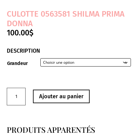
CULOTTE 0563581 SHILMA PRIMA
DONNA
100.00
$
DESCRIPTION
Grandeur
quantité
Ajouter au panier
de
Culotte
0563581
Shilma
PRODUITS APPARENTÉS
Prima
Produits similaires
Donna