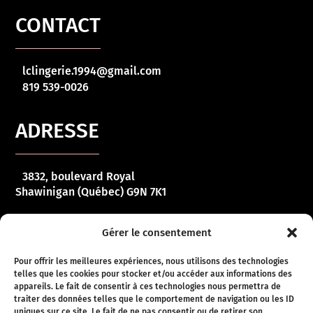
CONTACT
lclingerie.1994@gmail.com
819 539-0026
ADRESSE
3832, boulevard Royal
Shawinigan (Québec) G9N 7K1
HORAIRE
Gérer le consentement
Pour offrir les meilleures expériences, nous utilisons des technologies
telles que les cookies pour stocker et/ou accéder aux informations des
Lundi – vendredi :
10 h 00 – 17 h 00
appareils. Le fait de consentir à ces technologies nous permettra de
traiter des données telles que le comportement de navigation ou les ID
Samedi :
10 h 00 – 16 h 00
uniques sur ce site. Le fait de ne pas consentir ou de retirer son