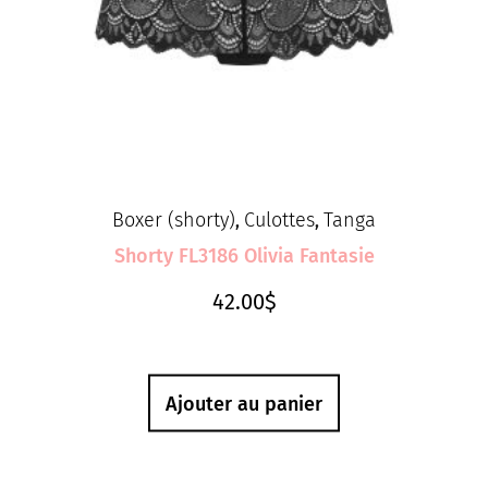
Boxer (shorty)
Culottes
Tanga
,
,
Shorty FL3186 Olivia Fantasie
42.00
$
Ajouter au panier