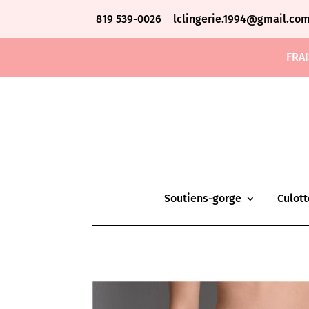
819 539-0026
lclingerie.1994@gmail.co
FRAI
Soutiens-gorge
Culott