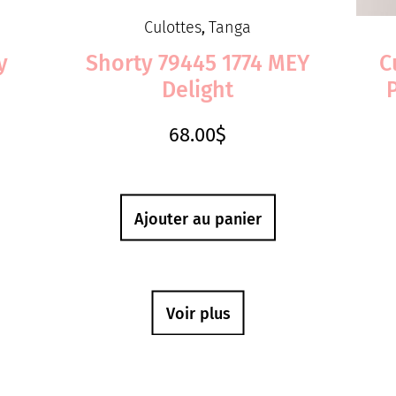
Culottes
Tanga
,
y
Shorty 79445 1774 MEY
C
Delight
68.00
$
Ajouter au panier
Voir plus