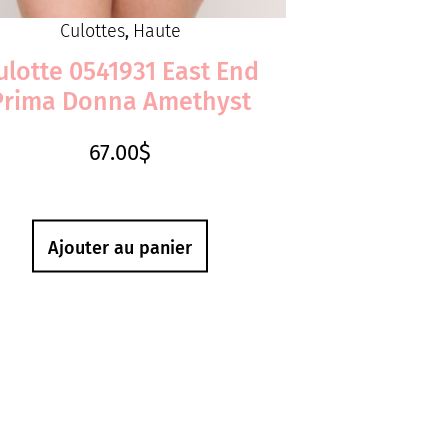
Culottes
Haute
,
ulotte 0541931 East End
Prima Donna Amethyst
67.00
$
Ajouter au panier