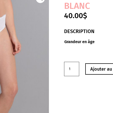
BLANC
40.00
$
DESCRIPTION
Grandeur en âge
quantité
Ajouter au
de
Culotte
1382
Orely
Anita
Blanc