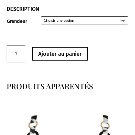
DESCRIPTION
Grandeur
quantité
Ajouter au panier
de
Culotte
4014052
Douala
PRODUITS APPARENTÉS
Prima
Produits similaires
Donna