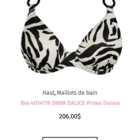
Haut
Maillots de bain
,
Bra 4014119 SWIM DALICE Prima Donna
206.00
$