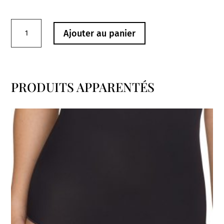
quantité
Ajouter au panier
de
Culotte1366
Sita
Noir
PRODUITS APPARENTÉS
Rosa
Produits similaires
Faïa