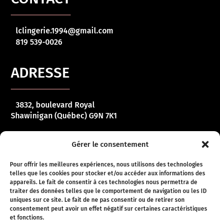
lclingerie.1994@gmail.com
819 539-0026
ADRESSE
3832, boulevard Royal
Shawinigan (Québec) G9N 7K1
HORAIRE
Gérer le consentement
Pour offrir les meilleures expériences, nous utilisons des technologies
telles que les cookies pour stocker et/ou accéder aux informations des
Lundi – vendredi :
10 h 00 – 17 h 00
appareils. Le fait de consentir à ces technologies nous permettra de
traiter des données telles que le comportement de navigation ou les ID
Samedi :
10 h 00 – 16 h 00
uniques sur ce site. Le fait de ne pas consentir ou de retirer son
consentement peut avoir un effet négatif sur certaines caractéristiques
Dimanche :
Fermé
et fonctions.