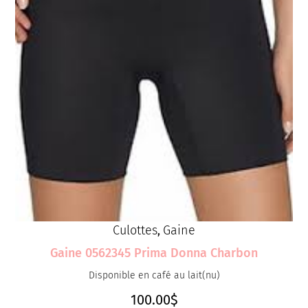
Culottes
Gaine
,
Gaine 0562345 Prima Donna Charbon
Disponible en café au lait(nu)
100.00
$