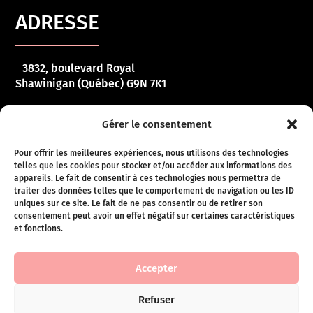
ADRESSE
3832, boulevard Royal
Shawinigan (Québec) G9N 7K1
HORAIRE
Gérer le consentement
Pour offrir les meilleures expériences, nous utilisons des technologies
telles que les cookies pour stocker et/ou accéder aux informations des
Lundi – vendredi :
10 h 00 – 17 h 00
appareils. Le fait de consentir à ces technologies nous permettra de
traiter des données telles que le comportement de navigation ou les ID
Samedi :
10 h 00 – 16 h 00
uniques sur ce site. Le fait de ne pas consentir ou de retirer son
consentement peut avoir un effet négatif sur certaines caractéristiques
Dimanche :
Fermé
et fonctions.
Conditions de ventes
Accepter
Refuser