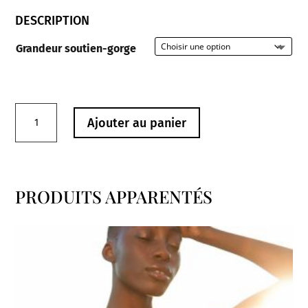
DESCRIPTION
Grandeur soutien-gorge
quantité
Ajouter au panier
de
Soutien-
Gorge
sans
PRODUITS APPARENTÉS
armature
Produits similaires
5654
Rosa
Faïa
Framboise