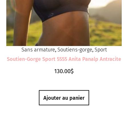
Sans armature
Soutiens-gorge
Sport
,
,
Soutien-Gorge Sport 5555 Anita Panalp Antracite
130.00
$
Ajouter au panier