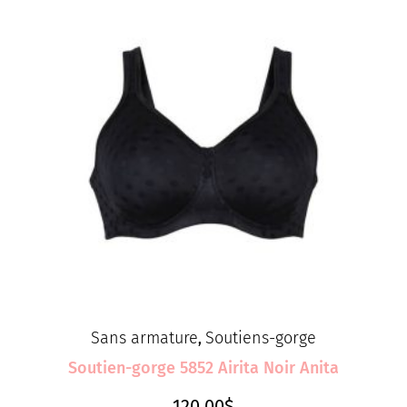
Sans armature
Soutiens-gorge
,
Soutien-gorge 5852 Airita Noir Anita
120.00
$