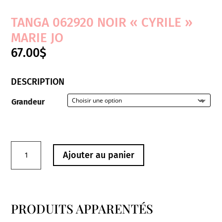
TANGA 062920 NOIR « CYRILE »
MARIE JO
67.00
$
DESCRIPTION
Grandeur
quantité
Ajouter au panier
de
Tanga
062920
Noir
PRODUITS APPARENTÉS
"Cyrile"
Produits similaires
Marie