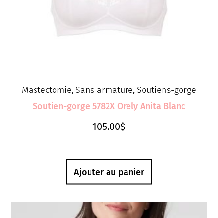
Mastectomie
Sans armature
Soutiens-gorge
,
,
Soutien-gorge 5782X Orely Anita Blanc
105.00
$
Ajouter au panier