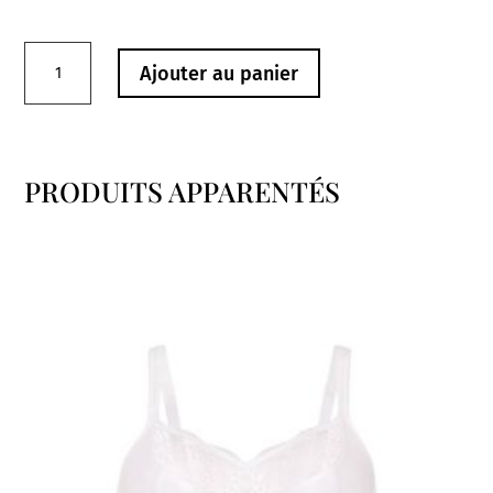
quantité
Ajouter au panier
de
Soutien-
Gorge
5654
PRODUITS APPARENTÉS
Fleur
Produits similaires
Cherry
Rosa
Faïa