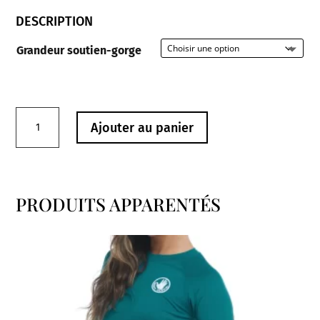
DESCRIPTION
Grandeur soutien-gorge
quantité
Ajouter au panier
de
Bra
4014010
Douala
PRODUITS APPARENTÉS
Prima
Produits similaires
Donna