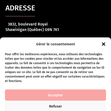
ADRESSE
3832, boulevard Royal
Shawinigan (Québec) G9N 7K1
HORAIRE
Gérer le consentement
Pour offrir les meilleures expériences, nous utilisons des technologies
telles que les cookies pour stocker et/ou accéder aux informations des
Lundi – vendredi :
10 h 00 – 17 h 00
appareils. Le fait de consentir à ces technologies nous permettra de
traiter des données telles que le comportement de navigation ou les ID
Samedi :
10 h 00 – 16 h 00
uniques sur ce site. Le fait de ne pas consentir ou de retirer son
consentement peut avoir un effet négatif sur certaines caractéristiques
Dimanche :
Fermé
et fonctions.
Conditions de ventes
Accepter
Refuser