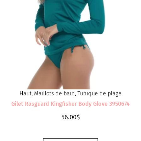
Haut
Maillots de bain
Tunique de plage
,
,
Gilet Rasguard Kingfisher Body Glove 3950674
56.00
$