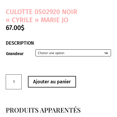
CULOTTE 0502920 NOIR
« CYRILE » MARIE JO
67.00
$
DESCRIPTION
Grandeur
quantité
Ajouter au panier
de
Culotte
0502920
Noir
PRODUITS APPARENTÉS
"Cyrile"
Produits similaires
Marie