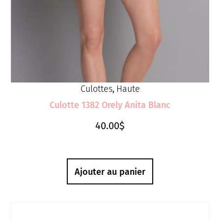
Culottes
Haute
,
Culotte 1382 Orely Anita Blanc
40.00
$
Ajouter au panier